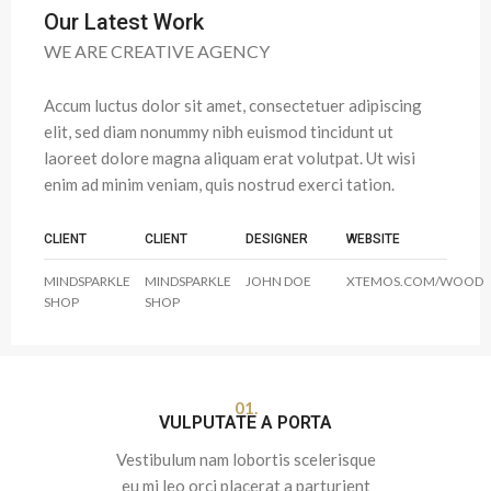
Our Latest Work
WE ARE CREATIVE AGENCY
Accum luctus dolor sit amet, consectetuer adipiscing
elit, sed diam nonummy nibh euismod tincidunt ut
laoreet dolore magna aliquam erat volutpat. Ut wisi
enim ad minim veniam, quis nostrud exerci tation.
CLIENT
CLIENT
DESIGNER
WEBSITE
MINDSPARKLE
MINDSPARKLE
JOHN DOE
XTEMOS.COM/WOOD
SHOP
SHOP
01.
VULPUTATE A PORTA
Vestibulum nam lobortis scelerisque
eu mi leo orci placerat a parturient